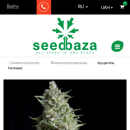
0
Войти
UAH
RU
Семена конопли
→
Феминизированные
→
Alpujarrena
Feminised