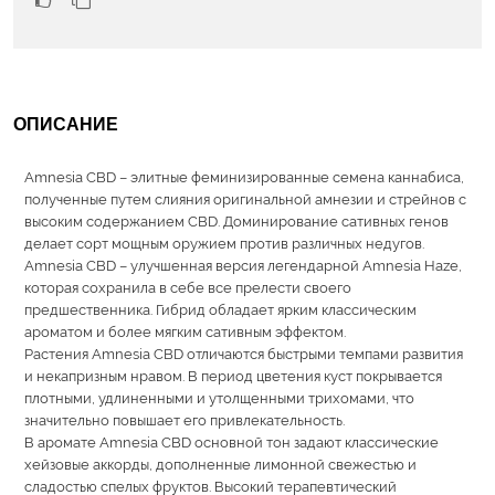
ОПИСАНИЕ
Amnesia CBD – элитные феминизированные семена каннабиса,
полученные путем слияния оригинальной амнезии и стрейнов с
высоким содержанием CBD. Доминирование сативных генов
делает сорт мощным оружием против различных недугов.
Amnesia CBD – улучшенная версия легендарной Amnesia Haze,
которая сохранила в себе все прелести своего
предшественника. Гибрид обладает ярким классическим
ароматом и более мягким сативным эффектом.
Растения Amnesia CBD отличаются быстрыми темпами развития
и некапризным нравом. В период цветения куст покрывается
плотными, удлиненными и утолщенными трихомами, что
значительно повышает его привлекательность.
В аромате Amnesia CBD основной тон задают классические
хейзовые аккорды, дополненные лимонной свежестью и
сладостью спелых фруктов. Высокий терапевтический