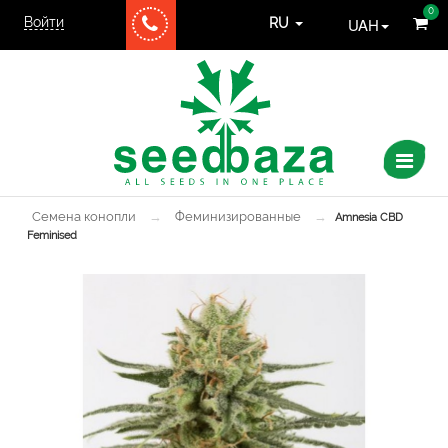
0
Войти
UAH
RU
Семена конопли
→
Феминизированные
→
Amnesia CBD
Feminised