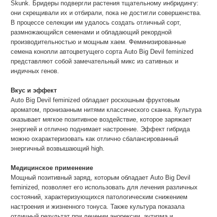
Skunk. Бридеры подвергли растения тщательному инбридингу:
они скрещивали их и отбирали, пока не достигли совершенства.
В процессе селекции им удалось создать отличный сорт,
размножающийся семенами и обладающий рекордной
производительностью и мощным хаем. Феминизированные
семена конопли автоцветущего сорта Auto Big Devil feminized
представляют собой замечательный микс из сативных и
индичных генов.
Вкус и эффект
Auto Big Devil feminized обладает роскошным фруктовым
ароматом, пронизанным нитями классического сканка. Культура
оказывает мягкое позитивное воздействие, которое заряжает
энергией и отлично поднимает настроение. Эффект гибрида
можно охарактеризовать как отлично сбалансированный
энергичный возвышающий high.
Медицинское применение
Мощный позитивный заряд, которым обладает Auto Big Devil
feminized, позволяет его использовать для лечения различных
состояний, характеризующихся патологическим снижением
настроения и жизненного тонуса. Также культура показала
отличный результат при лечении анорексии, аутизма и