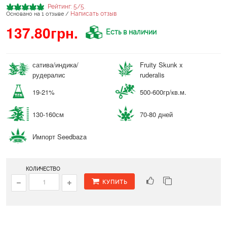
Рейтинг:
5
/5.
Написать отзыв
Основано на
1
отзыве /
137.80грн.
Есть в наличии
сатива/индика/
Fruity Skunk x
рудералис
ruderalis
19-21%
500-600гр/кв.м.
130-160см
70-80 дней
Импорт Seedbaza
КОЛИЧЕСТВО
КУПИТЬ