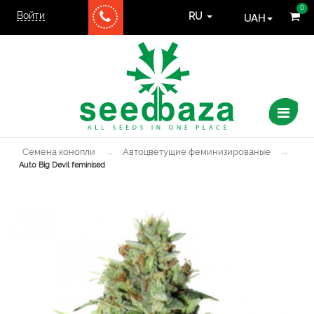
0
Войти
UAH
RU
Семена конопли
→
Автоцветущие феминизированые
→
Auto Big Devil feminised