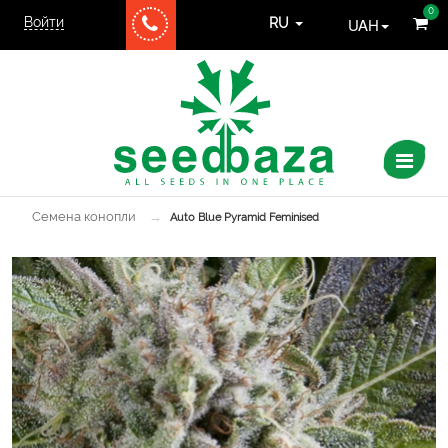
0
Войти
UAH
RU
Семена конопли
→
Auto Blue Pyramid Feminised