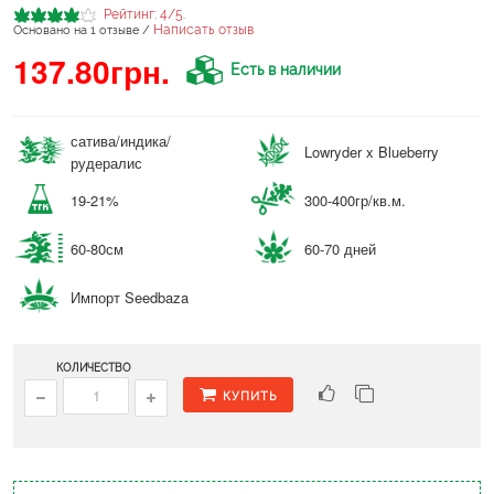
Рейтинг:
4
/5.
Написать отзыв
Основано на
1
отзыве /
137.80грн.
Есть в наличии
сатива/индика/
Lowryder x Blueberry
рудералис
19-21%
300-400гр/кв.м.
60-80см
60-70 дней
Импорт Seedbaza
КОЛИЧЕСТВО
КУПИТЬ