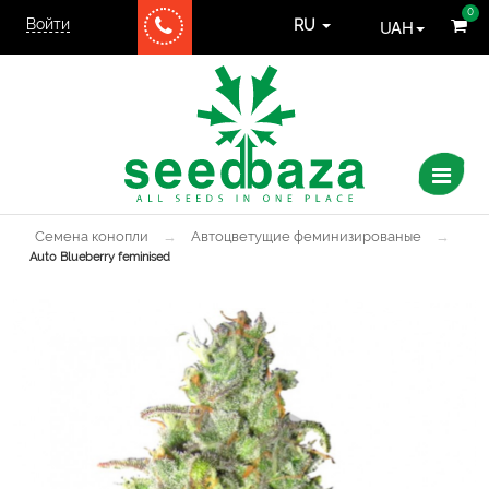
0
Войти
UAH
RU
Семена конопли
→
Автоцветущие феминизированые
→
Auto Blueberry feminised