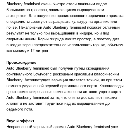
Blueberry feminised очень быстро стали любимым видом 
большинства гроверов, занимающихся выращиванием 
автоцветов. Для получения проникновенного черничного аромата 
специалисты советуют выращивать культуру на органике или 
почве. Некапризный Auto Blueberry feminised покажет отличный 
результат не только при выращивании в индоре, но и под 
открытым небом. Корни гибрида любят простор, а поэтому для 
высадки зерен предпочтительнее использовать горшки, объемом 
Происхождение
Auto Blueberry feminised был получен путем скрещивания 
оригинального Lowryder с роскошным красавцем классическим 
Blueberry. Автоцветущая вариация является точной, но при этом 
немного улучшенной версией оригинального сорта. Коноплеводы 
ценят феминизированные семена конопли автоцветущего сорта 
Auto Blueberry feminised за то, что они не доставляют никаких 
хлопот и не заставят трудиться над их выращиванием до 
седьмого пота. 

Несравненный черничный аромат Auto Blueberry feminised уже 