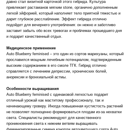
давно стал визитной карточкой этого гибрида. Культура 
привлекает растаманов мягким stone, органично дополненным 
легкой эйфорией, который наполняет тело приятной тяжестью и 
дарит глубокое расслабление. Эффект гибрида отлично 
подойдет для вечернего употребления: он нежно и заботливо 
заставит забыть обо всех тревогах и проблемах прошедшего дня 
Auto Blueberry feminised – это один из сортов марихуаны, который 
прославился мощным лечебным потенциалом, подтвержденным 
высоким содержанием в его смоле ТГК. Гибрид отлично 
справляется с лечением депрессии, хронических болей, 
Auto Blueberry feminised с одинаковой легкостью подарит 
отличный урожай как маститому профессионалу, так и 
начинающему гроверу. Иногда повышенная кустистость растений 
не позволяет полноценно формироваться плодам из-за нехватки 
света. Специалисты рекомендуют для качественного 
проникновения света к нижним ветвям выращивать 
феминизированные семена конопли автоцветущего сорта Auto 