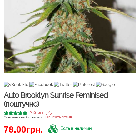
Auto Brooklyn Sunrise Feminised
(поштучно)
Рейтинг:
5
/5.
Написать отзыв
Основано на
1
отзыве /
78.00грн.
Есть в наличии