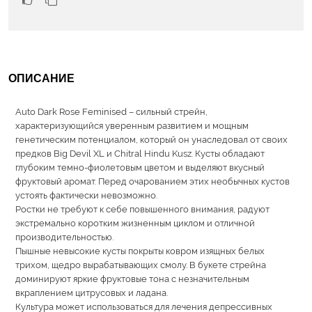
ОПИСАНИЕ
Auto Dark Rose Feminised – сильный стрейн,
характеризующийся уверенным развитием и мощным
генетическим потенциалом, который он унаследовал от своих
предков Big Devil XL и Chitral Hindu Kusz. Кусты обладают
глубоким темно-фиолетовым цветом и выделяют вкусный
фруктовый аромат. Перед очарованием этих необычных кустов
устоять фактически невозможно.
Ростки не требуют к себе повышенного внимания, радуют
экстремально коротким жизненным циклом и отличной
производительностью.
Пышные невысокие кусты покрыты ковром изящных белых
трихом, щедро вырабатывающих смолу. В букете стрейна
доминируют яркие фруктовые тона с незначительным
вкраплением цитрусовых и ладана.
Культура может использоваться для лечения депрессивных