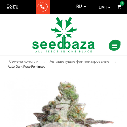
0
Войти
UAH
RU
Семена конопли
→
Автоцветущие феминизированые
→
Auto Dark Rose Feminised