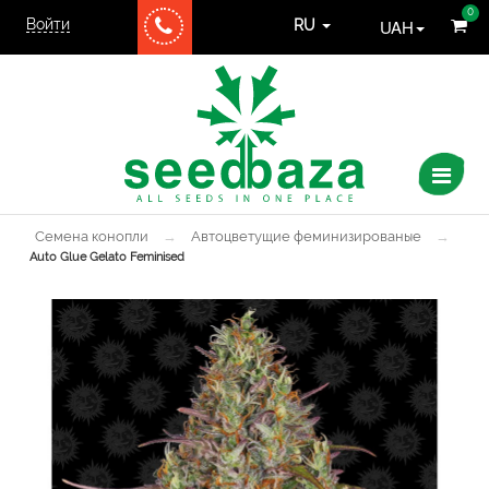
0
Войти
UAH
RU
Семена конопли
→
Автоцветущие феминизированые
→
Auto Glue Gelato Feminised