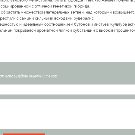
 марихуанового мейнстрима. Культа подойдет тем, кто желает получить 
социированной с отличной генетикой гибрида.
т обрастать множеством латеральных ветвей, над которыми возвышаетс
крестили с самыми сильными всходами рудералис.
шностью и идеальным соотношением бутонов и листьев. Культура акти
ельным покрывалом ароматной липкой субстанции с высоким процентом
я! Используйте обычный текст.