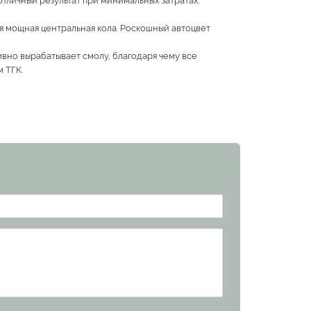
отличный результат при минимальных затратах.
я мощная центральная кола. Роскошный автоцвет
вно вырабатывает смолу, благодаря чему все
 ТГК.