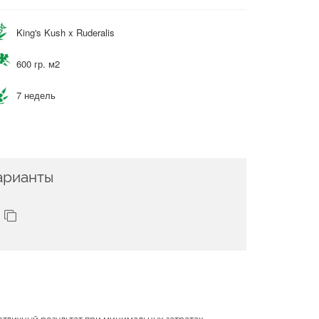
King's Kush x Ruderalis
600 гр. м2
7 недель
арианты