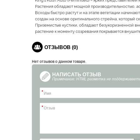
King’s Kush Auto (Feminised) – ярких представителей
Растения обладают мощной производительностью, ас
Всходы быстро растут и на этапе вегетации начинаю
создан на основе оригинального стрейна, который с
Приземистые кустики, обладают безукоризненной вне
растение к моменту созревания покрывается внушит
ОТЗЫВОВ (0)
Нет отзывов о данном товаре.
НАПИСАТЬ ОТЗЫВ
Примечание: HTML разметка не поддерживаетс