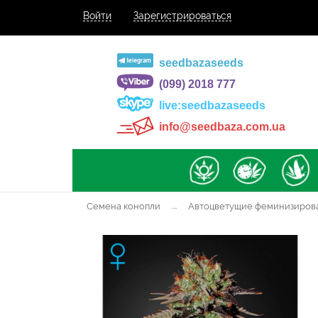
Войти
Зарегистрироваться
seedbazaseeds
(099) 2018 777
live:seedbazaseeds
info@seedbaza.com.ua
Семена конопли
→
Автоцветущие феминизиров