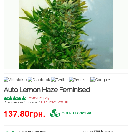
Auto Lemon Haze Feminised
Рейтинг:
5
/5.
Написать отзыв
Основано на
1
отзыве /
137.80грн.
Есть в наличии
Lemon OG Kush x
Гибрид Сатива/