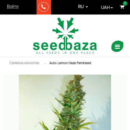
0
Войти
UAH
RU
Семена конопли
→
Auto Lemon Haze Feminised