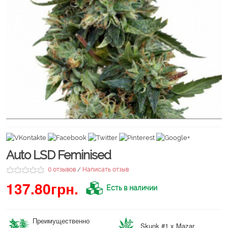
Auto LSD Feminised
0 отзывов
Написать отзыв
/
137.80грн.
Есть в наличии
Преимущественно
Skunk #1 x Mazar