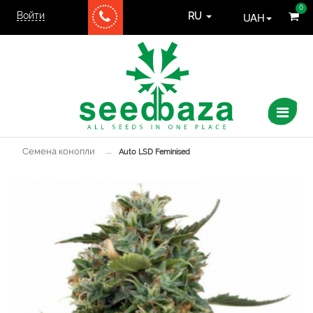
0
Войти
UAH
RU
Семена конопли
→
Auto LSD Feminised