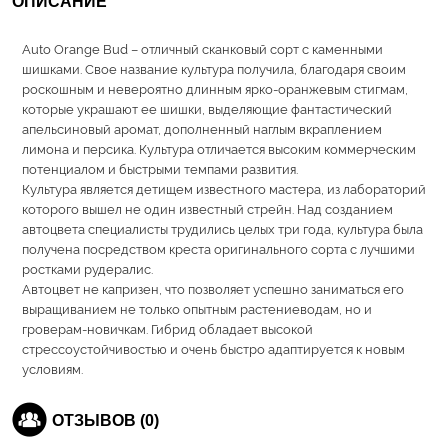
ОПИСАНИЕ
Auto Orange Bud – отличный сканковый сорт с каменными
шишками. Свое название культура получила, благодаря своим
роскошным и невероятно длинным ярко-оранжевым стигмам,
которые украшают ее шишки, выделяющие фантастический
апельсиновый аромат, дополненный наглым вкраплением
лимона и персика. Культура отличается высоким коммерческим
потенциалом и быстрыми темпами развития.
Культура является детищем известного мастера, из лабораторий
которого вышел не один известный стрейн. Над созданием
автоцвета специалисты трудились целых три года, культура была
получена посредством креста оригинального сорта с лучшими
ростками рудералис.
Автоцвет не капризен, что позволяет успешно заниматься его
выращиванием не только опытным растениеводам, но и
гроверам-новичкам. Гибрид обладает высокой
стрессоустойчивостью и очень быстро адаптируется к новым
условиям.
ОТЗЫВОВ (0)