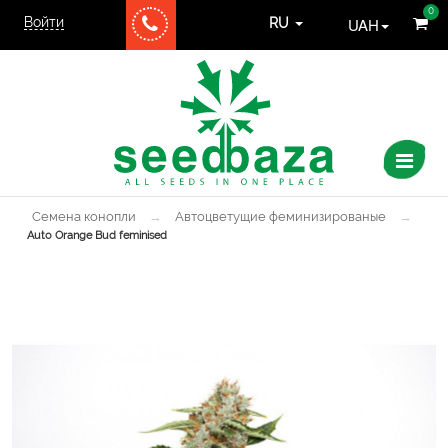
0
Войти
UAH
RU
Семена конопли
→
Автоцветущие феминизированые
→
Auto Orange Bud feminised