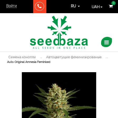
0
Войти
UAH
RU
Семена конопли
→
Автоцветущие феминизированые
→
Auto Original Amnesia Feminised