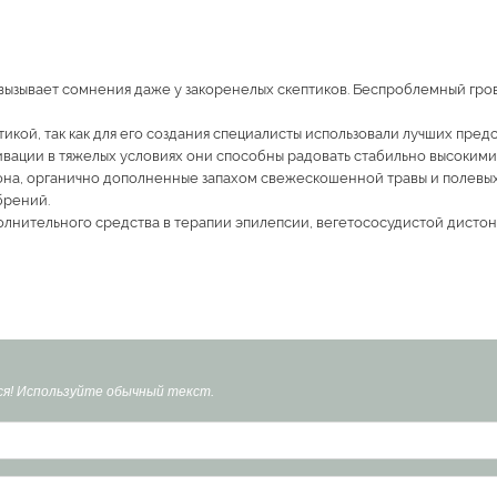
 вызывает сомнения даже у закоренелых скептиков. Беспроблемный гро
ой, так как для его создания специалисты использовали лучших предст
ивации в тяжелых условиях они способны радовать стабильно высокими
на, органично дополненные запахом свежескошенной травы и полевых 
брений.
ополнительного средства в терапии эпилепсии, вегетососудистой дисто
я! Используйте обычный текст.