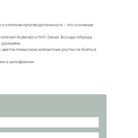
в и отличная производительность – это основные
ателей Ruderalis и NYC Diesel. Всходы гибрида
 урожаями.
цветов.Невысокие компактные ростки не бояться
нии и шизофрении.