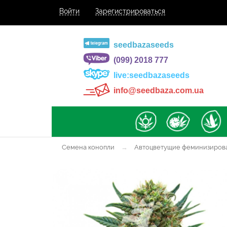
Войти
Зарегистрироваться
seedbazaseeds
(099) 2018 777
live:seedbazaseeds
info@seedbaza.com.ua
Семена конопли
→
Автоцветущие феминизиров