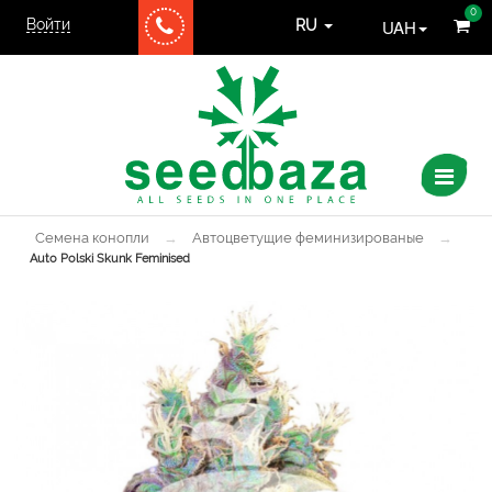
0
Войти
UAH
RU
Семена конопли
→
Автоцветущие феминизированые
→
Auto Polski Skunk Feminised