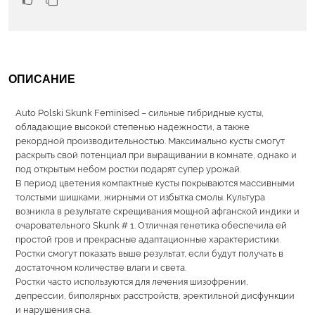
ОПИСАНИЕ
Auto Polski Skunk Feminised – сильные гибридные кусты,
обладающие высокой степенью надежности, а также
рекордной производительностью. Максимально кусты смогут
раскрыть свой потенциал при выращивании в комнате, однако и
под открытым небом ростки подарят супер урожай.
В период цветения компактные кусты покрываются массивными
толстыми шишками, жирными от избытка смолы. Культура
возникла в результате скрещивания мощной афганской индики и
очаровательного Skunk # 1. Отличная генетика обеспечила ей
простой гров и прекрасные адаптационные характеристики.
Ростки смогут показать выше результат, если будут получать в
достаточном количестве влаги и света.
Ростки часто используются для лечения шизофрении,
депрессии, биполярных расстройств, эректильной дисфункции
и нарушения сна.