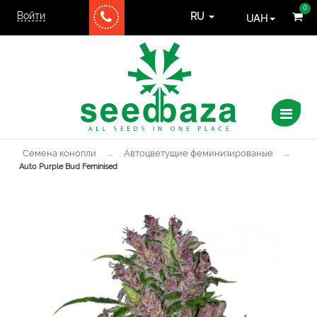
0
Войти
UAH
RU
Семена конопли
→
Автоцветущие феминизированые
→
Auto Purple Bud Feminised