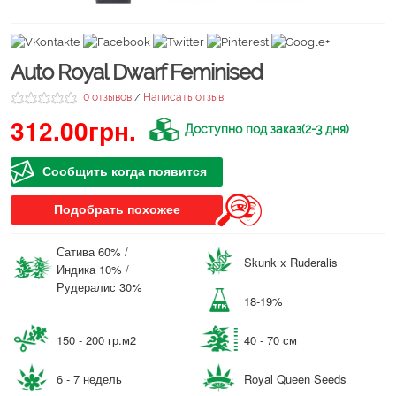
Auto Royal Dwarf Feminised
0 отзывов
Написать отзыв
/
312.00грн.
Доступно под заказ(2-3 дня)
Сообщить когда появится
Подобрать похожее
Сатива 60% /
Skunk x Ruderalis
Индика 10% /
Рудералис 30%
18-19%
150 - 200 гр.м2
40 - 70 см
6 - 7 недель
Royal Queen Seeds