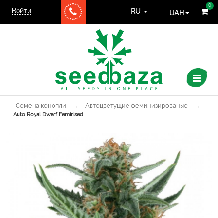
0
Войти
UAH
RU
Семена конопли
→
Автоцветущие феминизированые
→
Auto Royal Dwarf Feminised