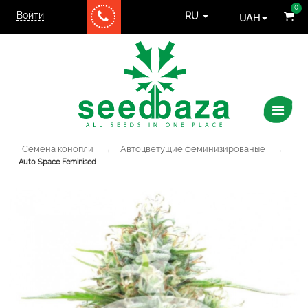
0
Войти
UAH
RU
Семена конопли
→
Автоцветущие феминизированые
→
Auto Space Feminised