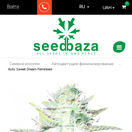
0
Войти
UAH
RU
Семена конопли
→
Автоцветущие феминизированые
→
Auto Sweet Dream Feminised