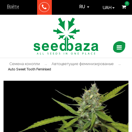
0
Войти
UAH
RU
Семена конопли
→
Автоцветущие феминизированые
→
Auto Sweet Tooth Feminised