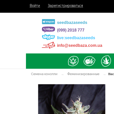
Войти
Зарегистрироваться
seedbazaseeds
(099) 2018 777
live:seedbazaseeds
info@seedbaza.com.ua
Семена конопли
→
Феминизированные
→
Blac