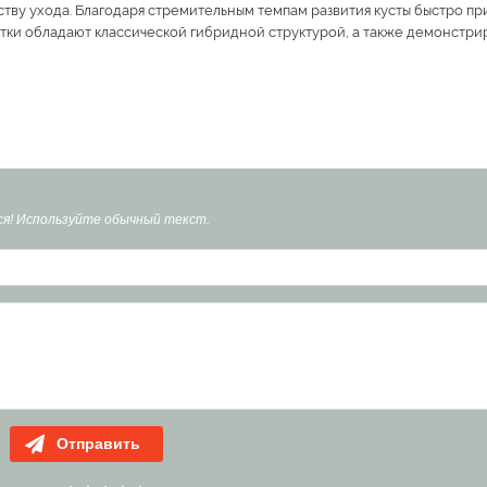
ству ухода. Благодаря стремительным темпам развития кусты быстро п
стки обладают классической гибридной структурой, а также демонстр
я! Используйте обычный текст.
Отправить