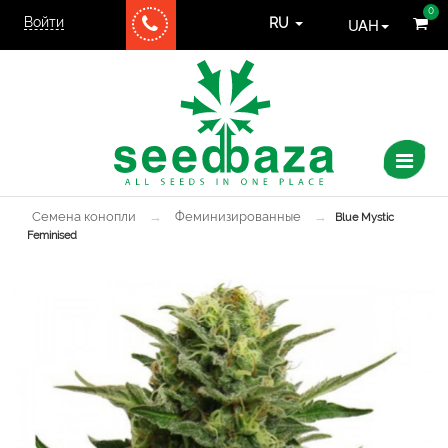
0
Войти
UAH
RU
Семена конопли
→
Феминизированные
→
Blue Mystic
Feminised