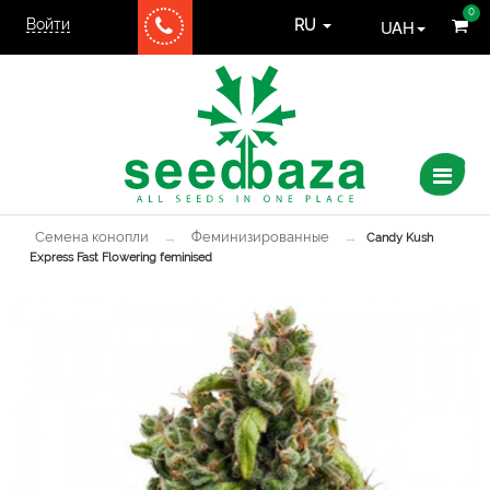
0
Войти
UAH
RU
Семена конопли
→
Феминизированные
→
Candy Kush
Express Fast Flowering feminised