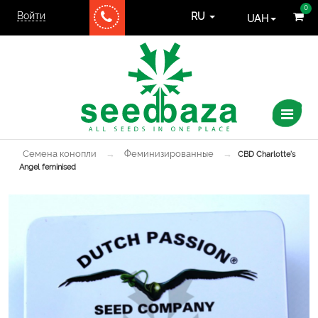
0
Войти
UAH
RU
Семена конопли
→
Феминизированные
→
CBD Charlotte’s
Angel feminised