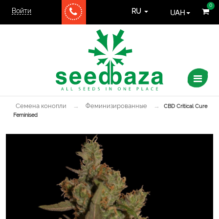
0
Войти
UAH
RU
Семена конопли
→
Феминизированные
→
CBD Critical Cure
Feminised