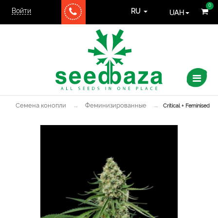
0
Войти
UAH
RU
Семена конопли
→
Феминизированные
→
Critical + Feminised