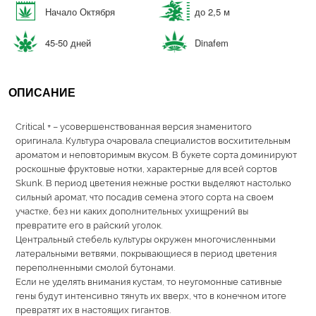
Начало Октября
до 2,5 м
45-50 дней
Dinafem
ОПИСАНИЕ
Critical + – усовершенствованная версия знаменитого
оригинала. Культура очаровала специалистов восхитительным
ароматом и неповторимым вкусом. В букете сорта доминируют
роскошные фруктовые нотки, характерные для всей сортов
Skunk. В период цветения нежные ростки выделяют настолько
сильный аромат, что посадив семена этого сорта на своем
участке, без ни каких дополнительных ухищрений вы
превратите его в райский уголок.
Центральный стебель культуры окружен многочисленными
латеральными ветвями, покрывающиеся в период цветения
переполненными смолой бутонами.
Если не уделять внимания кустам, то неугомонные сативные
гены будут интенсивно тянуть их вверх, что в конечном итоге
превратят их в настоящих гигантов.