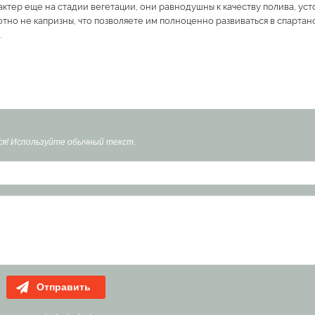
тер еще на стадии вегетации, они равнодушны к качеству полива, усто
тно не капризны, что позволяете им полноценно развиваться в спартан
.
я! Используйте обычный текст.
Отправить