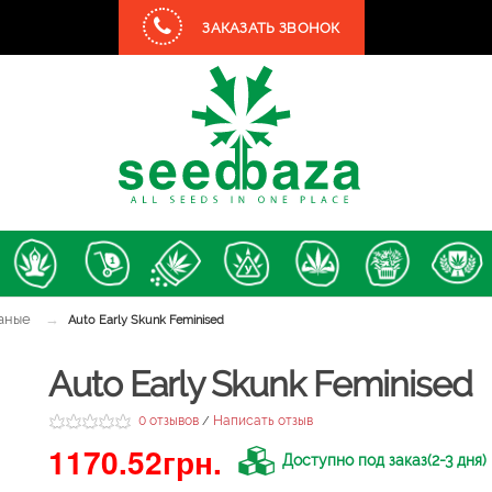
ЗАКАЗАТЬ ЗВОНОК
аные
→
Auto Early Skunk Feminised
Auto Early Skunk Feminised
0 отзывов
Написать отзыв
/
1170.52грн.
Доступно под заказ(2-3 дня)