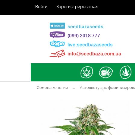
Войти
Зарегистрироваться
seedbazaseeds
(099) 2018 777
live:seedbazaseeds
info@seedbaza.com.ua
Семена конопли
→
Автоцветущие феминизиров