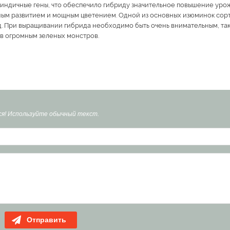
и индичные гены, что обеспечило гибриду значительное повышение уро
ным развитием и мощным цветением. Одной из основных изюминок сор
 При выращивании гибрида необходимо быть очень внимательным, так ка
я в огромным зеленых монстров.
я! Используйте обычный текст.
Отправить