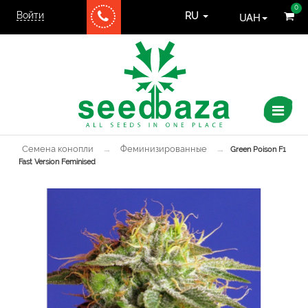
0
Войти
UAH
RU
Семена конопли
→
Феминизированные
→
Green Poison F1
Fast Version Feminised