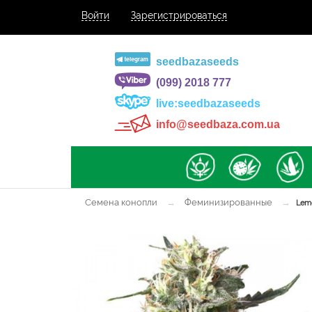
Войти
Зарегистрироваться
seedbazaseeds
(099) 2018 777
live:seedbazaseeds
info@seedbaza.com.ua
Семена конопли
→
Феминизированные
→
Lemo