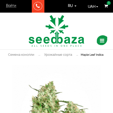
0
Войти
UAH
RU
Семена конопли
→
Урожайные сорта
→
Maple Leaf Indica