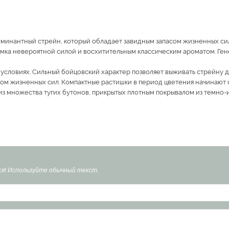
минантный стрейн, который обладает завидным запасом жизненных сил 
омка невероятной силой и восхитительным классическим ароматом. Ге
 условиях. Сильный бойцовский характер позволяет выживать стрейну д
ом жизненных сил. Компактные растишки в период цветения начинают 
з множества тугих бутонов, прикрытых плотным покрывалом из темно-
я! Используйте обычный текст.