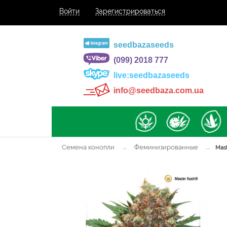
Войти
Зарегистрироваться
seedbazaseeds
(099) 2018 777
live:seedbazaseeds
info@seedbaza.com.ua
Семена конопли
→
Феминизированные
→
Mast