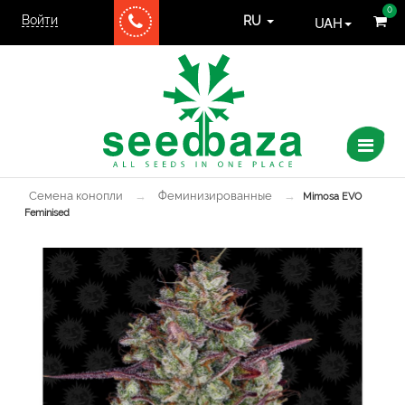
0
Войти
UAH
RU
Семена конопли
→
Феминизированные
→
Mimosa EVO
Feminised