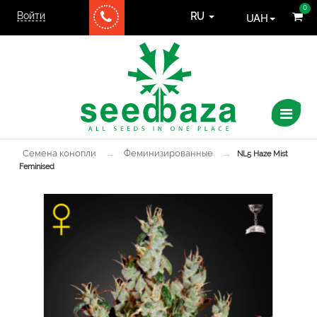
0
Войти
UAH
RU
Семена конопли
→
Феминизированные
→
NL5 Haze Mist
Feminised