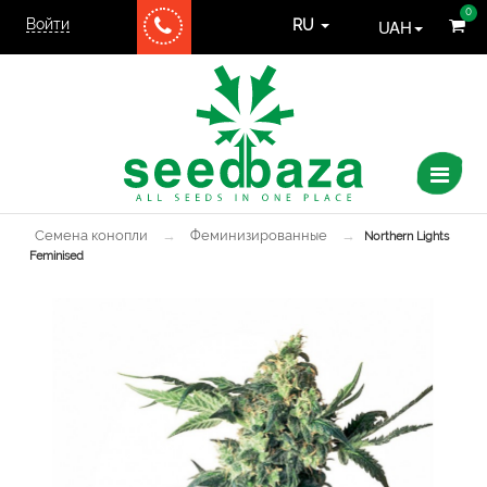
0
Войти
UAH
RU
Семена конопли
→
Феминизированные
→
Northern Lights
Feminised