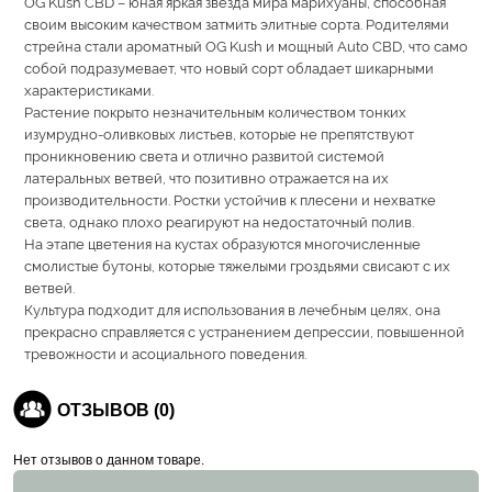
OG Kush CBD – юная яркая звезда мира марихуаны, способная
своим высоким качеством затмить элитные сорта. Родителями
стрейна стали ароматный OG Kush и мощный Auto CBD, что само
собой подразумевает, что новый сорт обладает шикарными
характеристиками.
Растение покрыто незначительным количеством тонких
изумрудно-оливковых листьев, которые не препятствуют
проникновению света и отлично развитой системой
латеральных ветвей, что позитивно отражается на их
производительности. Ростки устойчив к плесени и нехватке
света, однако плохо реагируют на недостаточный полив.
На этапе цветения на кустах образуются многочисленные
смолистые бутоны, которые тяжелыми гроздьями свисают с их
ветвей.
Культура подходит для использования в лечебным целях, она
прекрасно справляется с устранением депрессии, повышенной
тревожности и асоциального поведения.
ОТЗЫВОВ (0)
Нет отзывов о данном товаре.