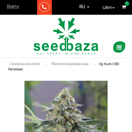
0
Войти
UAH
RU
Семена конопли
→
Феминизированные
→
Og Kush CBD
Feminised