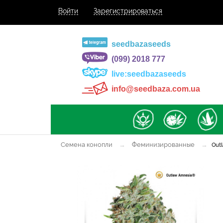
Войти
Зарегистрироваться
seedbazaseeds
(099) 2018 777
live:seedbazaseeds
info@seedbaza.com.ua
Семена конопли
→
Феминизированные
→
Outl