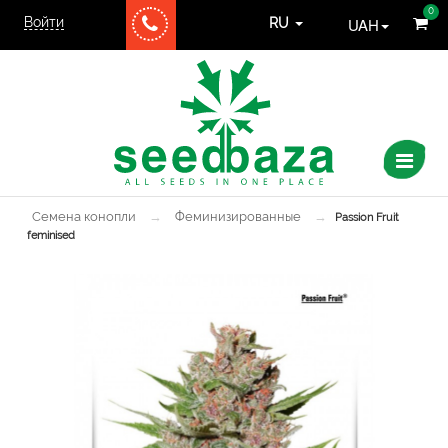
0
Войти
UAH
RU
Семена конопли
→
Феминизированные
→
Passion Fruit
feminised