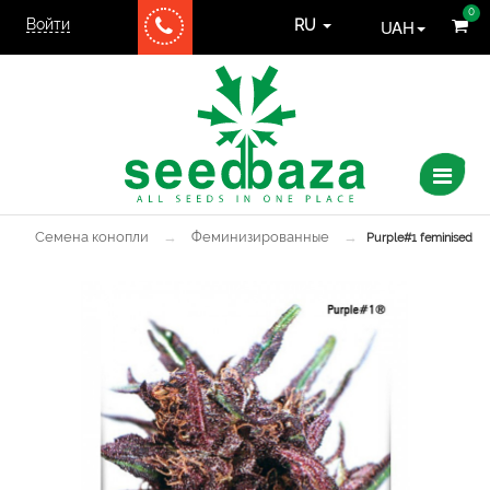
0
Войти
UAH
RU
Семена конопли
→
Феминизированные
→
Purple#1 feminised