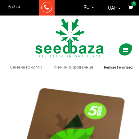
0
Войти
UAH
RU
Семена конопли
→
Феминизированные
→
Ramses Feminised