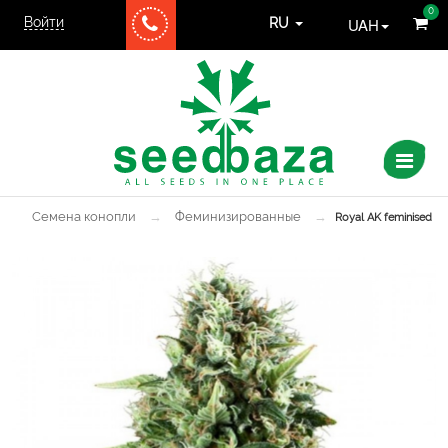
0
Войти
UAH
RU
Семена конопли
→
Феминизированные
→
Royal AK feminised