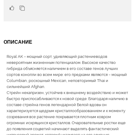
ОПИСАНИЕ
Royal AK – мощный сорт, удивляющий растениеводов
невероятным жизненным потенциалом. Высокое качество
гибрида объясняется наличием в его составе генов лучших
сортов конопли во всем мире: его предками являются – мощный
Columbian, роскошный Mexican, неповторимый Thai и
сильнейший Afghan.
Стрейн некапризен, устойчив к внешнему воздействию и может
быстро приспосабливаются к новой среде. Благодаря наличию в
составе стрейна генов легендарной Белой вдовы он
характеризуется щедрым кристаллообразованием и к моменту
созревания все растение покрывается плотным ковром
огромных искрящихся кристаллов. Очаровательные ростки еще
до появления соцветий начинают выделять фантастический
цитрусовый аромат, который указывает на его элитную