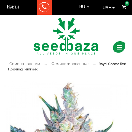
0
Войти
UAH
RU
Семена конопли
→
Феминизированные
→
Royal Cheese Fast
Flowering Feminised