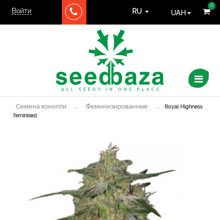
0
Войти
UAH
RU
Семена конопли
→
Феминизированные
→
Royal Highness
feminised