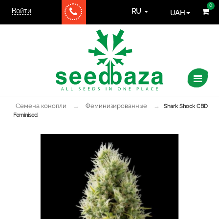
0
Войти
UAH
RU
Семена конопли
→
Феминизированные
→
Shark Shock CBD
Feminised