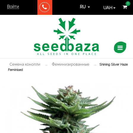
0
Войти
UAH
RU
Семена конопли
→
Феминизированные
→
Shining Silver Haze
Feminised