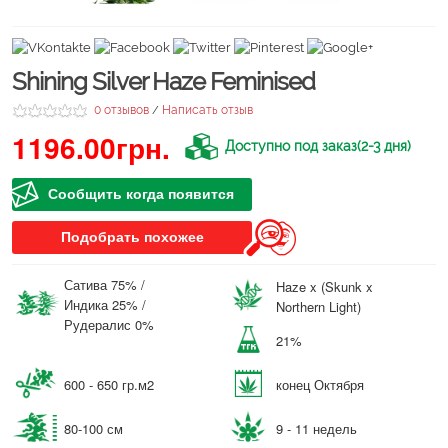
Shining Silver Haze Feminised
0 отзывов
Написать отзыв
/
1196.00грн.
Доступно под заказ(2-3 дня)
Сообщить когда появится
Подобрать похожее
Сатива 75% /
Haze x (Skunk x
Индика 25% /
Northern Light)
Рудералис 0%
21%
600 - 650 гр.м2
конец Октября
80-100 см
9 - 11 недель