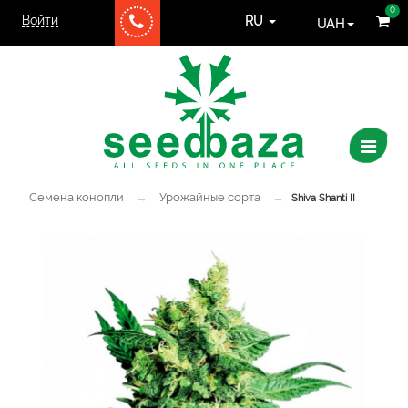
0
Войти
UAH
RU
Семена конопли
→
Урожайные сорта
→
Shiva Shanti II