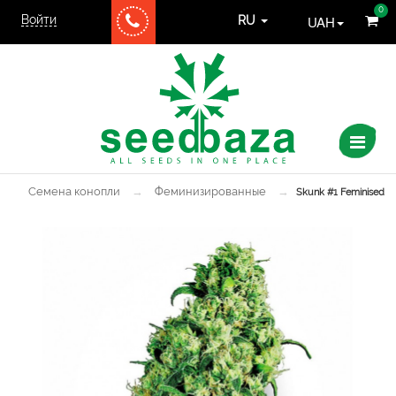
0
Войти
UAH
RU
Семена конопли
→
Феминизированные
→
Skunk #1 Feminised