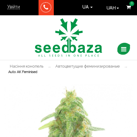
0
Увійти
UAH
UA
Насіння конопель
→
Автоцветущие феминизированые
→
Auto AK Feminised