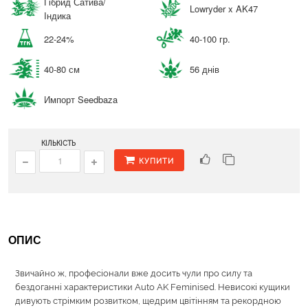
Гібрид Сатива/
Lowryder x AK47
Індика
22-24%
40-100 гр.
40-80 см
56 днів
Импорт Seedbaza
КІЛЬКІСТЬ
КУПИТИ
ОПИС
Звичайно ж, професіонали вже досить чули про силу та
бездоганні характеристики Auto AK Feminised. Невисокі кущики
дивують стрімким розвитком, щедрим цвітінням та рекордною