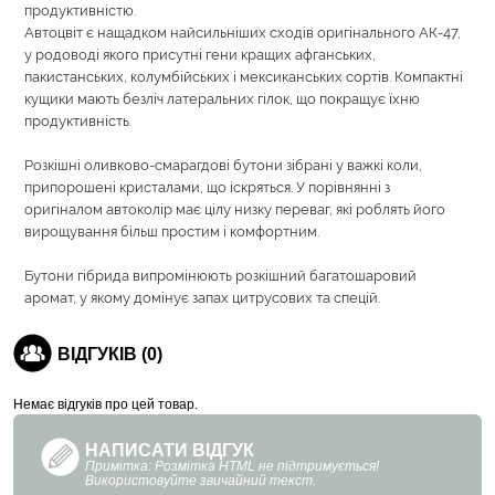
продуктивністю.
Автоцвіт є нащадком найсильніших сходів оригінального АК-47,
у родоводі якого присутні гени кращих афганських,
пакистанських, колумбійських і мексиканських сортів. Компактні
кущики мають безліч латеральних гілок, що покращує їхню
продуктивність.
Розкішні оливково-смарагдові бутони зібрані у важкі коли,
припорошені кристалами, що іскряться. У порівнянні з
оригіналом автоколір має цілу низку переваг, які роблять його
вирощування більш простим і комфортним.
Бутони гібрида випромінюють розкішний багатошаровий
аромат, у якому домінує запах цитрусових та спецій.
ВІДГУКІВ (0)
Немає відгуків про цей товар.
НАПИСАТИ ВІДГУК
Примітка: Розмітка HTML не підтримується!
Використовуйте звичайний текст.