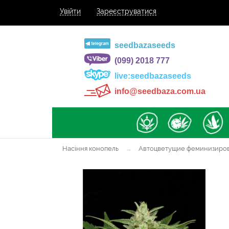
Увійти
Зареєструватися
seedbazaseeds
(099) 2018 777
live:seedbazaseeds
info@seedbaza.com.ua
Насіння конопель
→
Автоцветущие феминизиро