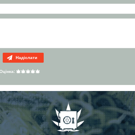
Надіслати
Оцінка: