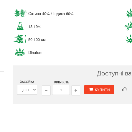
Сатива 40% / Індика 60%
18-19%
50-100 см
Dinafem
Доступні ва
ФАСОВКА
КІЛЬКІСТЬ
КУПИТИ