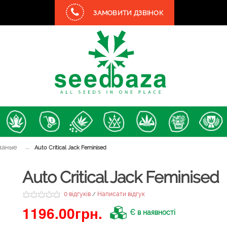
ЗАМОВИТИ ДЗВІНОК
ваные
→
Auto Critical Jack Feminised
Auto Critical Jack Feminised
0 відгуків
Написати відгук
/
1196.00грн.
Є в наявності