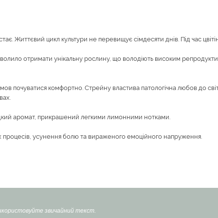
ростає. Життєвий цикл культури не перевищує сімдесяти днів. Під час цв
 дозволило отримати унікальну рослину, що володіють високим репродук
умов почуватися комфортно. Стрейну властива патологічна любов до світл
вах.
одкий аромат, прикрашений легкими лимонними нотками.
х процесів, усунення болю та вираженого емоційного напруження.
Використовуйте звичайний текст.