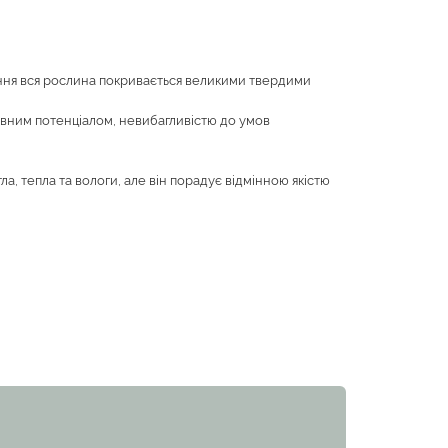
ітіння вся рослина покривається великими твердими
тивним потенціалом, невибагливістю до умов
а, тепла та вологи, але він порадує відмінною якістю