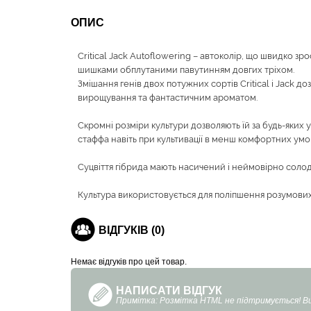
ОПИС
Critical Jack Autoflowering – автоколір, що швидко з
шишками обплутаними павутинням довгих тріхом.
Змішання генів двох потужних сортів Critical і Jack
вирощування та фантастичним ароматом.
Скромні розміри культури дозволяють їй за будь-яких 
стаффа навіть при культивації в менш комфортних умо
Суцвіття гібрида мають насичений і неймовірно сол
Культура використовується для поліпшення розумови
ВІДГУКІВ (0)
Немає відгуків про цей товар.
НАПИСАТИ ВІДГУК
Примітка: Розмітка HTML не підтримується! 