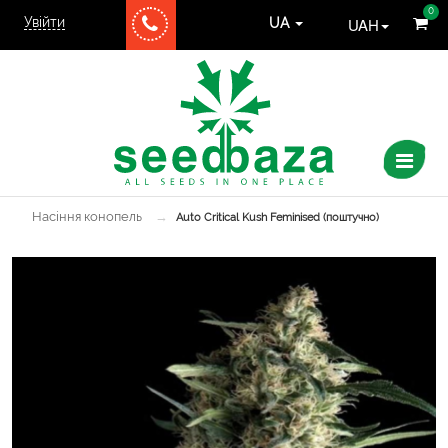
0
Увійти
UAH
UA
Насіння конопель
→
Auto Critical Kush Feminised (поштучно)